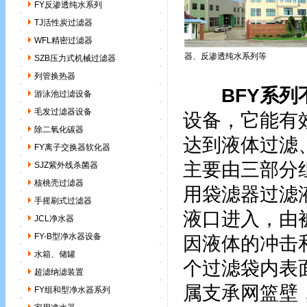
FY反渗透纯水系列
TJ活性炭过滤器
WFL精密过滤器
器、反渗透纯水系列等
SZB压力式机械过滤器
列管换热器
BFY系
游泳池过滤设备
毛发过滤器设备
设备，它能有
除二氧化碳器
达到液体过滤
FY离子交换器软化器
主要由三部分
SJZ紫外线杀菌器
核桃壳过滤器
用袋滤器过滤
手摇刷式过滤器
液口进入，由
JCL净水器
FY-B型净水器设备
因液体的冲击
水箱、储罐
个过滤袋内表
超滤纳滤装置
属支承网篮壁
FY组和型净水器系列