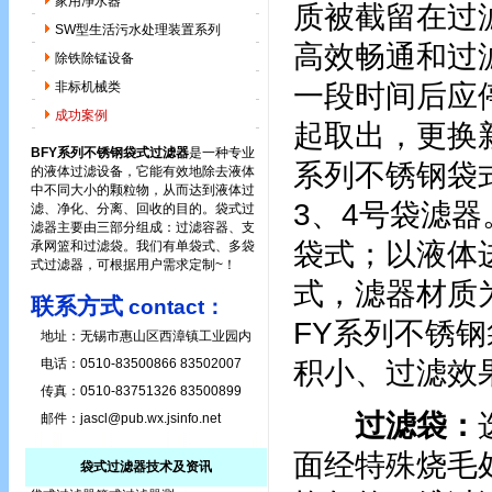
家用净水器
质被截留在过
SW型生活污水处理装置系列
高效畅通和过
除铁除锰设备
一段时间后应
非标机械类
成功案例
起取出，更换
BFY系列不锈钢袋式过滤器
是一种专业
系列不锈钢袋
的液体过滤设备，它能有效地除去液体
中不同大小的颗粒物，从而达到液体过
3、4号袋滤
滤、净化、分离、回收的目的。袋式过
滤器主要由三部分组成：过滤容器、支
袋式；以液体
承网篮和过滤袋。我们有单袋式、多袋
式过滤器，可根据用户需求定制~！
式，滤器材质为
联系方式
contact：
FY系列不锈
地址：无锡市惠山区西漳镇工业园内
积小、过滤效
电话：0510-83500866 83502007
传真：0510-83751326 83500899
过滤袋：
邮件：
jascl@pub.wx.jsinfo.net
面经特殊烧毛
袋式过滤器技术及资讯