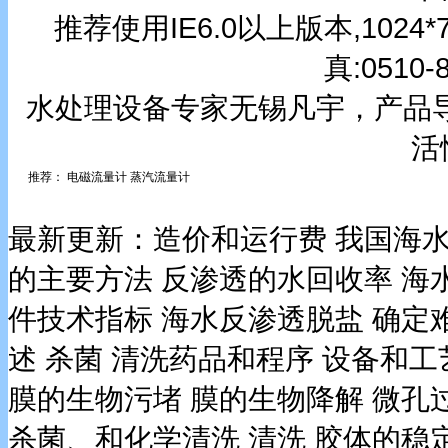
推荐使用IE6.0以上版本,1024*7
真:0510-
水处理设备专家无锡凡宇，产品
活
推荐：
电磁流量计
蒸汽流量计
最新更新：
造价和运行费
我国海
的主要方法
反渗透的水回收率
海
件技术指标
海水反渗透脱盐
确定
述
杀菌
清洗药品和程序
设备和工
膜的生物污堵
膜的生物降解
微孔
杀菌、和化学清洗
清洗
胶体的稳