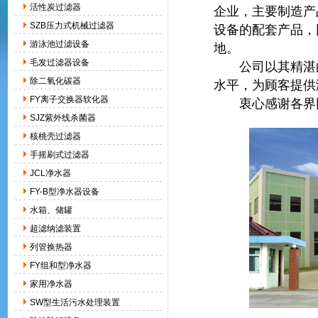
活性炭过滤器
企业，主要制造产
SZB压力式机械过滤器
设备的配套产品，
游泳池过滤设备
地。
毛发过滤器设备
公司以其精湛的
除二氧化碳器
水平，为顾客提供
FY离子交换器软化器
衷心感谢各界同
SJZ紫外线杀菌器
核桃壳过滤器
手摇刷式过滤器
JCL净水器
FY-B型净水器设备
水箱、储罐
超滤纳滤装置
列管换热器
FY组和型净水器
家用净水器
SW型生活污水处理装置